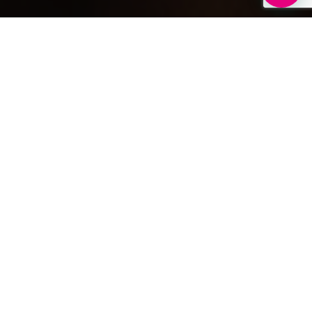
Estrategia de un eCommerce que
convierta visitas en ventas
Paso a paso de cómo escoger y
crear productos ganadores