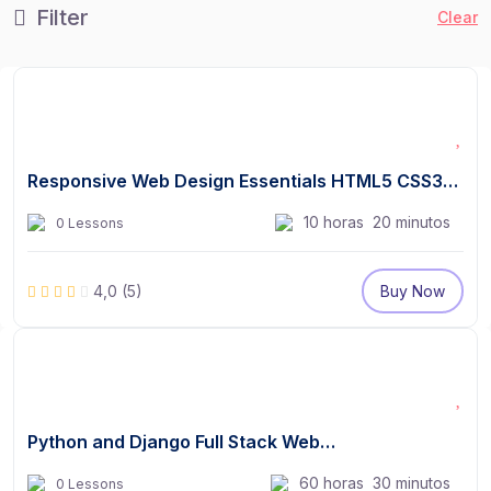
Filter
Clear
$
12
$
14
Responsive Web Design Essentials HTML5 CSS3…
10
horas
20
minutos
0 Lessons
4,0
(5)
Buy Now
FREE
Python and Django Full Stack Web…
60
horas
30
minutos
0 Lessons