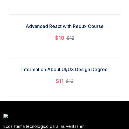
Advanced React with Redux Course
Sale!
$
10
$
12
Information About UI/UX Design Degree
Sale!
$
11
$
13
Ecosistema tecnológico para las ventas en