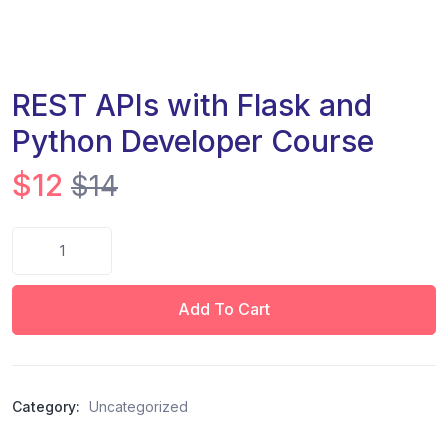
REST APIs with Flask and
Python Developer Course
$
12
$
14
REST
APIs
with
Flask
Add To Cart
and
Python
Developer
Course
Category:
Uncategorized
quantity