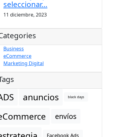
seleccionar…
11 diciembre, 2023
Categories
Business
eCommerce
Marketing Digital
Tags
ADS
anuncios
black days
eCommerce
envíos
estrategia
Facebook Ads