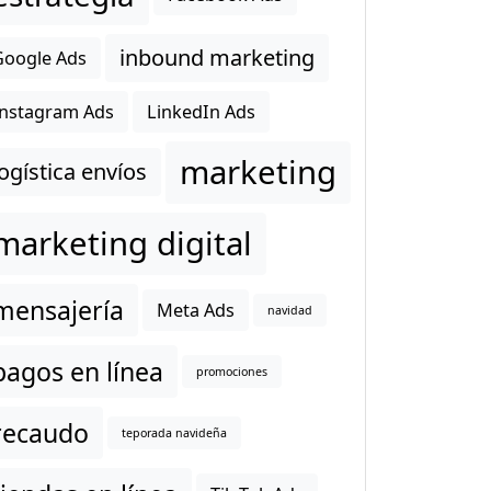
inbound marketing
Google Ads
Instagram Ads
LinkedIn Ads
marketing
logística envíos
marketing digital
mensajería
Meta Ads
navidad
pagos en línea
promociones
recaudo
teporada navideña